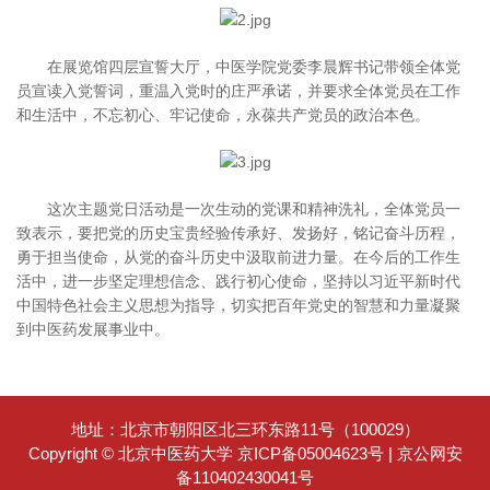
在展览馆四层宣誓大厅，中医学院党委李晨辉书记带领全体党
员宣读入党誓词，重温入党时的庄严承诺，并要求全体党员在工作
和生活中，不忘初心、牢记使命，永葆共产党员的政治本色。
这次主题党日活动是一次生动的党课和精神洗礼，全体党员一
致表示，要把党的历史宝贵经验传承好、发扬好，铭记奋斗历程，
勇于担当使命，从党的奋斗历史中汲取前进力量。在今后的工作生
活中，进一步坚定理想信念、践行初心使命，坚持以习近平新时代
中国特色社会主义思想为指导，切实把百年党史的智慧和力量凝聚
到中医药发展事业中。
地址：北京市朝阳区北三环东路11号（100029）
Copyright © 北京中医药大学 京ICP备05004623号 | 京公网安
备110402430041号