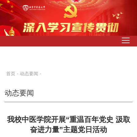
首页
-
动态要闻
-
动态要闻
我校中医学院开展“重温百年党史 汲取
奋进力量”主题党日活动